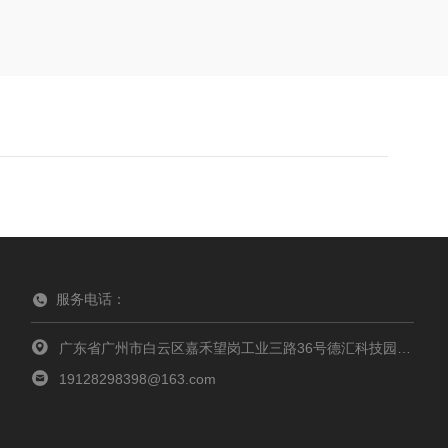
服务电话：
广东省广州市白云区嘉禾望岗工业三路36号德汇科技园东区三栋502室
19128298398@163.com