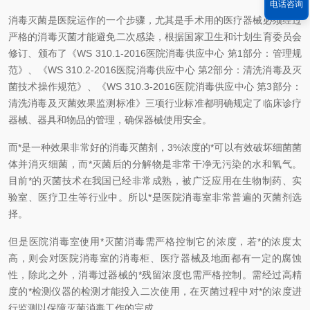
电话咨询
消毒灭菌是医院运作的一个步骤，尤其是手术用的医疗器械必须经过
严格的消毒灭菌才能避免二次感染，根据国家卫生和计划生育委员会
修订、颁布了《
WS 310.1-2016
医院消毒供应中心 第
1
部分：管理规
范》、《
WS 310.2-2016
医院消毒供应中心 第
2
部分：清洗消毒及灭
菌技术操作规范》、《
WS 310.3-2016
医院消毒供应中心 第
3
部分：
清洗消毒及灭菌效果监测标准》三项行业标准都明确规定了临床诊疗
器械、器具和物品的管理，确保器械使用安全。
而*是一种效果非常好的消毒灭菌剂，
3%
浓度的*可以有效破坏细菌菌
体并消灭细菌，而*灭菌后的分解物是非常干净无污染的水和氧气。
目前*的灭菌技术在我国已经非常成熟，被广泛应用在生物制药、实
验室、医疗卫生等行业中。所以*是医院消毒室非常普遍的灭菌剂选
择。
但是医院消毒室使用*灭菌消毒需严格控制它的浓度，若*的浓度太
高，则会对医院消毒室的消毒柜、医疗器械及地面都有一定的腐蚀
性，除此之外，消毒过器械的*残留浓度也需严格控制。需经过高精
度的*检测仪器的检测才能投入二次使用，在灭菌过程中对*的浓度进
行监测以保障灭菌消毒工作的完成。