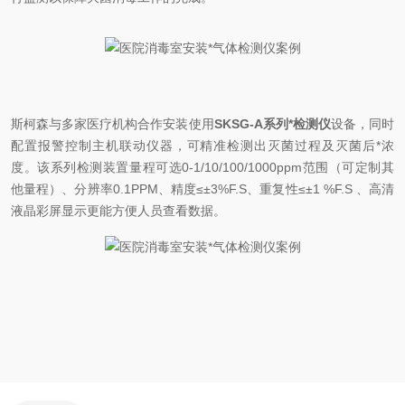
斯柯森与多家医疗机构合作安装使用
SKSG-A
系列*检测仪
设备，同时
配置报警控制主机联动仪器，可精准检测出灭菌过程及灭菌后*浓
度。该系列检测装置量程可选
0-1/10/100/1000ppm
范围（可定制其
他量程）、分辨率
0.1PPM
、精度≤±
3%F.S
、重复性≤±
1 %F.S
、高清
液晶彩屏显示更能方便人员查看数据。