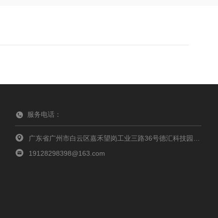
服务电话：
广东省广州市白云区嘉禾望岗工业三路36号德汇科技园东区三栋502室
19128298398@163.com