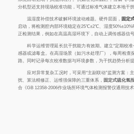
分机型还支持现场校准功能，可通过标准气体建立本地干
温湿度补偿技术破解环境波动难题。硬件层面，
固定
启动，将检测腔内部环境稳定在25℃±2℃、湿度50%±
正检测结果，例如在高温高湿环境下，自动上调传感器信
科学运维管理延长抗干扰能力有效期。建立“定期校准+
感器或滤毒盒。在高湿场景（如污水处理厂），每周检查
路。同时记录每次校准数据与环境参数，为干扰趋势分析
应对异常复杂工况时，可采用“主副联动”监测方案：主
扰、算法精修正、运维强保障的三重体系，
固定式硫化氢
合《GB 12358-2006作业场所环境气体检测报警仪通用技