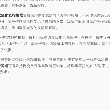
扰模型，提升复杂工况适配性。
式硫化氢报警器
集成温湿度传感器与恒温恒湿模块，当环境温度超出-2
10%RH，避免传感器活性受温湿度影响下降。算法层面采用动态补偿
号增益，抵消湿度导致的灵敏度衰减。
按需维护”机制：每月用标准浓度硫化氢气体进行点校准，每季度开
探头防水密封性能，清理进气孔的冷凝水与杂质；在高温车间，每半
提供依据。
报警器聚焦硫化氢精准检测，副报警器同步监测常见干扰气体浓度
报警器
可有效抵御交叉气体与温湿度影响，将误报率控制在1%以下
术要求》。