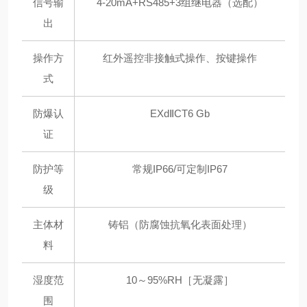
信号输
4-20mA+RS485+3组继电器（选配）
出
操作方
红外遥控非接触式操作、按键操作
式
防爆认
EXdⅡCT6 Gb
证
防护等
常规IP66/可定制IP67
级
主体材
铸铝（防腐蚀抗氧化表面处理）
料
湿度范
10～95%RH［无凝露］
围