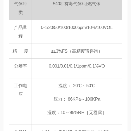
气体种
540种有毒气体/可燃气体
类
产品量
0-1/20/50/100/1000ppm/10%/100VOL
程
精 度
≤±3%FS（高精度请咨询）
分辨率
0.001/0.01/0.1/1ppm/0.1%VO
工作电
温度：-20℃～50℃
压
压力： 86KPa～106KPa
湿度：10～95%RH［无凝露］