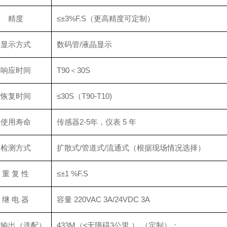
精度
≤±3%F.S（更高精度可定制）
显示方式
数码管/液晶显示
响应时间
T90＜30S
恢复时间
≤30S（T90-T10)
使用寿命
传感器2-5年，仪表 5 年
检测方式
扩散式/管道式/流通式（根据现场情况选择）
重 复 性
≤±1 %F.S
继 电 器
容量 220VAC 3A/24VDC 3A
线输出（选配）
433M（≤无障碍3公里 ） （定制）；