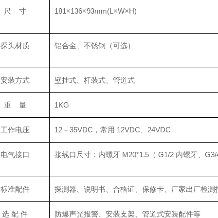
尺 寸
181×136×93mm(L×W×H)
探头材质
铝合金、不锈钢（可选）
安装方式
壁挂式、杆装式、管道式
重 量
1KG
工作电压
12－35VDC，常用 12VDC、24VDC
电气接口
接线口尺寸：内螺牙 M20*1.5（ G1/2 内螺牙、G3/
标准配件
探测器、说明书、合格证、保修卡、厂家出厂检测
选 配 件
防爆声光报警、安装支架、管道式安装配件等