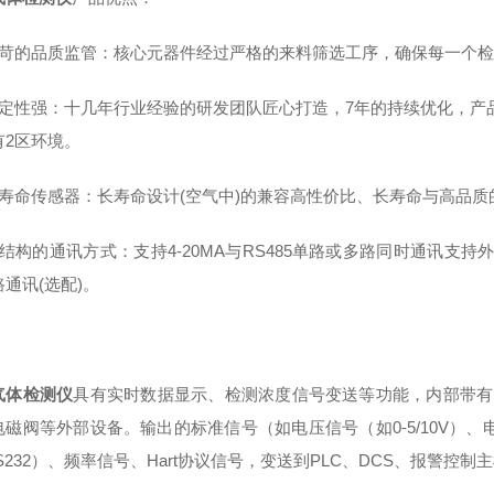
严苛的品质监管：核心元器件经过严格的来料筛选工序，确保每一个
稳定性强：十几年行业经验的研发团队匠心打造，7年的持续优化，产品
有2区环境。
长寿命传感器：长寿命设计(空气中)的兼容高性价比、长寿命与高品质
结构的通讯方式：支持4-20MA与RS485单路或多路同时通讯支持外置或与内
通讯(选配)。
气体检测仪
具有实时数据显示、检测浓度信号变送等功能，内部带有
磁阀等外部设备。输出的标准信号（如电压信号（如0-5/10V）、电
S232）、频率信号、Hart协议信号，变送到PLC、DCS、报警