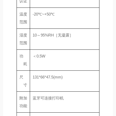
认证
温度
-20℃~+50℃
范围
湿度
10～95%RH［无凝露］
范围
功
＜0.5W
耗
尺
131*66*47.5(mm)
寸
附加
蓝牙可连接打印机
功能