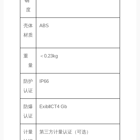
确
度
壳体
ABS
材质
重
＜0.23kg
量
防护
IP66
认证
防爆
ExibⅡCT4 Gb
认证
计量
第三方计量认证（可选）