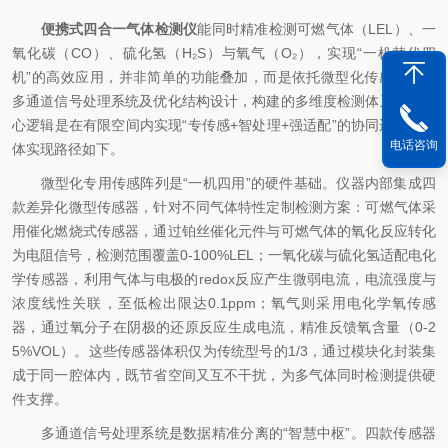
便携式四合一气体检测仪
能同时精准检测可燃气体（LEL）、一
氧化碳（CO）、硫化氢（H₂S）与氧气（O₂），实现“一机替代四
机”的高效应用，并非简单的功能叠加，而是依托微型化传感技术、
多通道信号处理系统及优化结构设计，构建的多维度检测体系。其核
心逻辑是在有限空间内实现“专传感+智处理+强适配”的协同运作，具
电话咨询
体实现路径如下。
微型化专用传感阵列是“一机四用”的硬件基础。仪器内部集成四
款差异化微型传感器，针对不同气体特性定制检测方案：可燃气体采
用催化燃烧式传感器，通过铂丝催化元件与可燃气体的氧化反应转化
为电阻信号，检测范围覆盖0-100%LEL；一氧化碳与硫化氢适配电化
学传感器，利用气体与电极的redox反应产生微弱电流，电流强度与
浓度线性关联，至低检出限达0.1ppm；氧气则采用电化学氧传感
器，通过氧分子在阴极的还原反应生成电流，精准反馈氧含量（0-2
5%VOL）。这些传感器体积仅为传统型号的1/3，通过模块化封装集
成于同一腔体内，既节省空间又互不干扰，为多气体同时检测提供硬
件支撑。
多通道信号处理系统是数据精准分离的“智慧中枢”。四款传感器