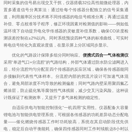
同时采集的信号易出现交叉干扰，仪器搭载32位高性能微处理器，内
置多通道信号分离算法：通过给每个传感器分配独立的信号采集通
道，利用频率区分技术将不同传感器的电信号精准分离；再通过温度
补偿、零点校准等子程序，修正环境因素对检测值的影响——例如低
温环境下自动提升电化学传感器的灵敏度补偿系数，确保CO浓度检
测误差控制在±2%以内。同时系统预设四种气体的标准曲线，可实时
将电信号转化为直观浓度值，在显示屏上分区域同步显示。
优化的气路设计保障多组分同时响应。
便携式四合一气体检测仪
采用“单进气口+分流腔”的气路结构，外部气体通过防水防尘滤网进入
后，经分流腔均匀分配至四个传感器的反应区域，确保各传感器能同
步接触到代表性气体样本。分流腔内部的扰流片设计可加速气体混
合，避免局部浓度不均导致的检测偏差；同时气路内壁采用聚四氟乙
烯涂层，防止硫化氢等腐蚀性气体残留，减少交叉污染风险。这种设
计既保证了检测效率，又提升了多气体检测的稳定性。
自适应供电与智能控制强化“一机四用”实用性。仪器配备大容量
锂电池与智能供电管理系统，可根据各传感器的功耗差异动态分配电
量——催化燃烧传感器工作时功耗较高，系统在其启动阶段优先供
电，稳定后自动平衡能耗，确保四传感器同时工作时续航达8小时以