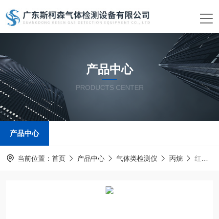
产品中心
PRODUCTS CENTER
产品中心
当前位置：
首页
产品中心
气体类检测仪
丙烷
红外丙烷气体分析仪高精度