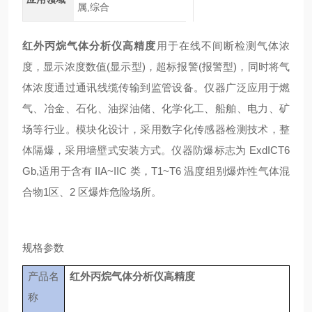
属,综合
红外丙烷气体分析仪高精度
用于在线不间断检测气体浓
度，显示浓度数值(显示型)，超标报警(报警型)，同时将气
体浓度通过通讯线缆传输到监管设备。仪器广泛应用于燃
气、冶金、石化、油探油储、化学化工、船舶、电力、矿
场等行业。模块化设计，采用数字化传感器检测技术，整
体隔爆，采用墙壁式安装方式。仪器防爆标志为 ExdICT6
Gb,适用于含有 IIA~IIC 类，T1~T6 温度组别爆炸性气体混
合物1区、2 区爆炸危险场所。
规格参数
产品名
红外丙烷气体分析仪高精度
称