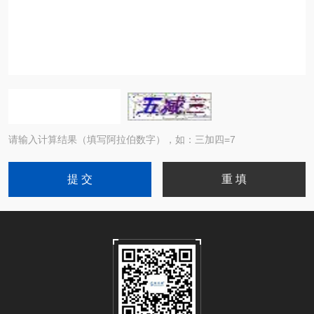
请输入计算结果（填写阿拉伯数字），如：三加四=7