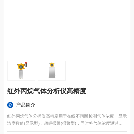
红外丙烷气体分析仪高精度
产品简介
红外丙烷气体分析仪高精度用于在线不间断检测气体浓度，显示
浓度数值(显示型)，超标报警(报警型)，同时将气体浓度通过通讯
线缆传输到监管设备。