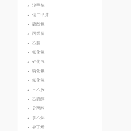
溴甲烷
偏二甲肼
硫酰氟
丙烯腈
乙腈
氰化氢
砷化氢
磷化氢
氯化氢
三乙胺
乙硫醇
异丙醇
氯乙烷
异丁烯