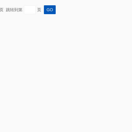
 末页 跳转到第
页