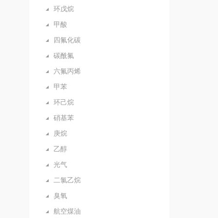
环戊烷
甲酸
四氟化碳
碳酰氟
六氟丙烯
甲苯
环己烷
硝基苯
庚烷
乙醇
光气
二氯乙烷
臭氧
航空煤油