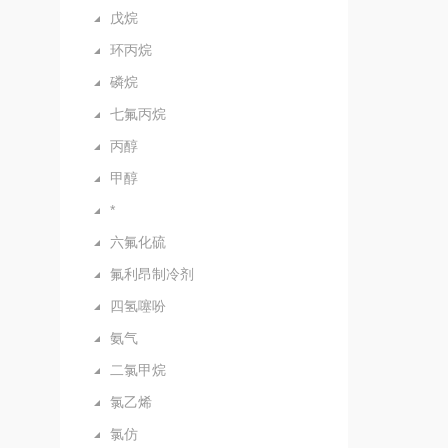
戊烷
环丙烷
磷烷
七氟丙烷
丙醇
甲醇
*
六氟化硫
氟利昂制冷剂
四氢噻吩
氨气
二氯甲烷
氯乙烯
氯仿