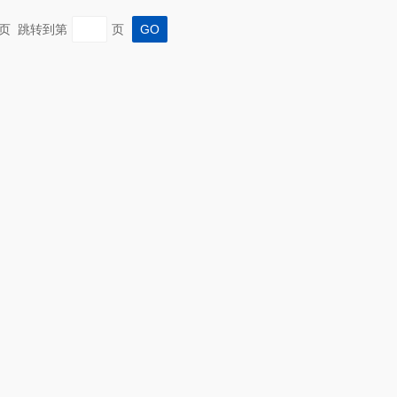
 末页 跳转到第
页