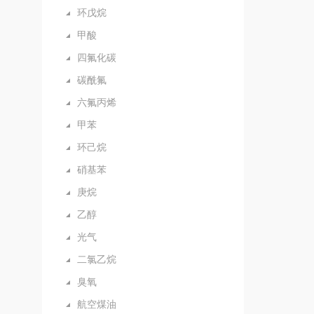
环戊烷
甲酸
四氟化碳
碳酰氟
六氟丙烯
甲苯
环己烷
硝基苯
庚烷
乙醇
光气
二氯乙烷
臭氧
航空煤油