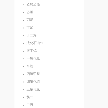
乙酸乙酯
乙烯
丙烯
丁烯
丁二烯
液化石油气
正丁烷
一氧化氮
辛烷
四氯甲烷
四氟化硫
三氟化氮
氯气
甲胺