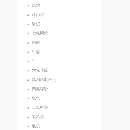
戊烷
环丙烷
磷烷
七氟丙烷
丙醇
甲醇
*
六氟化硫
氟利昂制冷剂
四氢噻吩
氨气
二氯甲烷
氯乙烯
氯仿