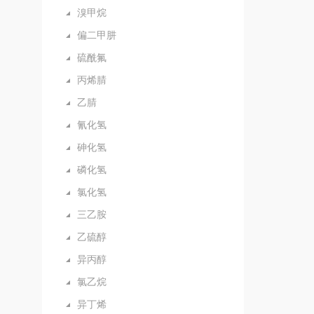
溴甲烷
偏二甲肼
硫酰氟
丙烯腈
乙腈
氰化氢
砷化氢
磷化氢
氯化氢
三乙胺
乙硫醇
异丙醇
氯乙烷
异丁烯