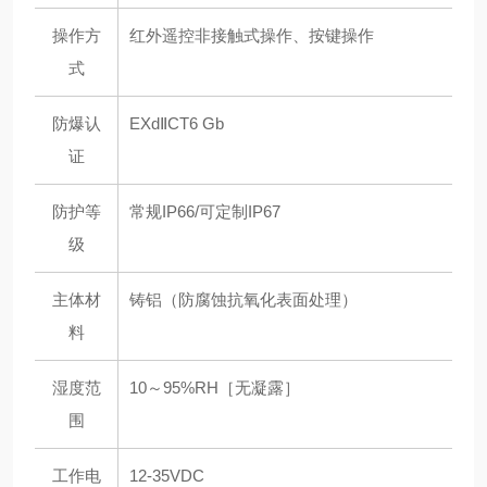
操作方
红外遥控非接触式操作、按键操作
式
防爆认
EXdⅡCT6 Gb
证
防护等
常规IP66/可定制IP67
级
主体材
铸铝（防腐蚀抗氧化表面处理）
料
湿度范
10～95%RH［无凝露］
围
工作电
12-35VDC