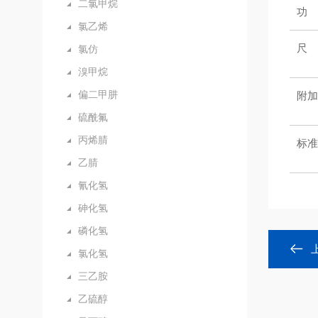
二氯甲烷
功
氯乙烯
尺
氯仿
溴甲烷
偏二甲肼
附
硫酰氟
丙烯腈
标
乙腈
氰化氢
砷化氢
磷化氢
氯化氢
三乙胺
乙硫醇