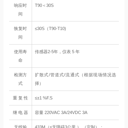
响应时
T90＜30S
间
恢复时
≤30S（T90-T10)
间
使用寿
传感器2-5年，仪表 5 年
命
检测方
扩散式/管道式/流通式（根据现场情况选
式
择）
重 复 性
≤±1 %F.S
继 电 器
容量 220VAC 3A/24VDC 3A
无线输
433M（≤无障碍3公里 ） （定制）；