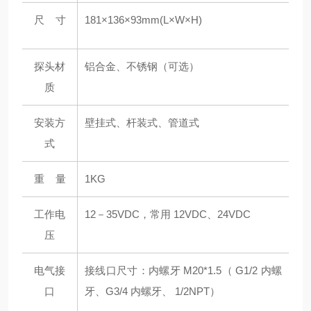
尺 寸
181×136×93mm(L×W×H)
探头材
铝合金、不锈钢（可选）
质
安装方
壁挂式、杆装式、管道式
式
重 量
1KG
工作电
12－35VDC，常用 12VDC、24VDC
压
电气接
接线口尺寸：内螺牙 M20*1.5（ G1/2 内螺
口
牙、G3/4 内螺牙、 1/2NPT）