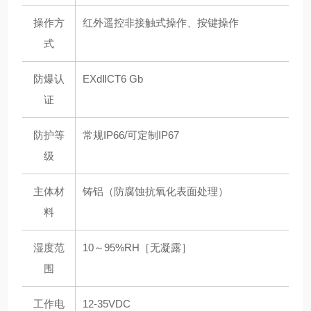
操作方
红外遥控非接触式操作、按键操作
式
防爆认
EXdⅡCT6 Gb
证
防护等
常规IP66/可定制IP67
级
主体材
铸铝（防腐蚀抗氧化表面处理）
料
湿度范
10～95%RH［无凝露］
围
工作电
12-35VDC