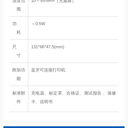
湿度范
10～95%RH［无凝露］
围
功
＜0.5W
耗
尺
131*66*47.5(mm)
寸
附加功
蓝牙可连接打印机
能
标准附
充电器、标定罩、合格证、测试报告 、保修
件
卡、说明书