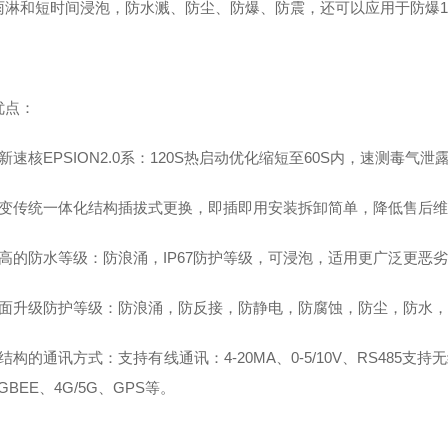
雨淋和短时间浸泡，防水溅、防尘、防爆、防震，还可以应用于防爆
优点：
新速核EPSION2.0系：120S热启动优化缩短至60S内，速测毒气泄
改变传统一体化结构插拔式更换，即插即用安装拆卸简单，降低售后
更高的防水等级：防浪涌，IP67防护等级，可浸泡，适用更广泛更恶
全面升级防护等级：防浪涌，防反接，防静电，防腐蚀，防尘，防水，EX
结构的通讯方式：支持有线通讯：4-20MA、0-5/10V、RS485支持无线通
IGBEE、4G/5G、GPS等。