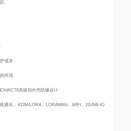
1区。
露
维护成本
劣的环境
dIICT6高级别外壳防爆设计
讯：433M/LORA、LORAWAN、WIFI、2G/NB-IO