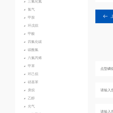
三氟化氮
氯气
甲胺
环戊烷
甲酸
四氟化碳
碳酰氟
六氟丙烯
甲苯
环己烷
硝基苯
庚烷
乙醇
光气