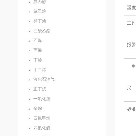
异丙醇
湿度
氯乙烷
异丁烯
工作
乙酸乙酯
乙烯
报警
丙烯
丁烯
重
丁二烯
液化石油气
尺
正丁烷
一氧化氮
辛烷
标准
四氯甲烷
四氟化硫