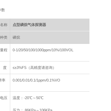
参数
名称
点型磷烷气体探测器
种类
磷烷
量程
0-1/20/50/100/1000ppm/10%/100VOL
 度
≤±3%FS（高精度请咨询）
辨率
0.001/0.01/0.1/1ppm/0.1%VO
电压
温度：-20℃～50℃
压力： 86KPa～106KPa