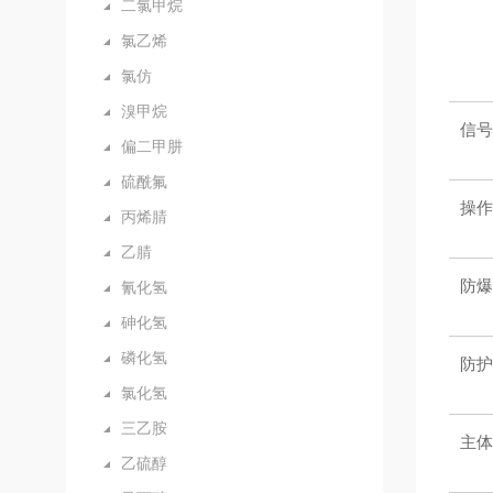
二氯甲烷
氯乙烯
氯仿
溴甲烷
信号
偏二甲肼
硫酰氟
操作
丙烯腈
乙腈
防爆
氰化氢
砷化氢
磷化氢
防护
氯化氢
三乙胺
主体
乙硫醇