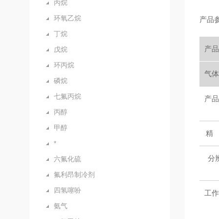
丙烷
环氧乙烷
产品
丁烷
产品
戊烷
环丙烷
气体
磷烷
七氟丙烷
产品
丙醇
甲醇
精
*
分
六氟化硫
氟利昂制冷剂
四氢噻吩
工作
氨气