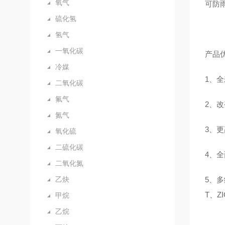
氧气
可防
硫化氢
氢气
一氧化碳
产品
冷媒
1、全
二氧化碳
氟气
2、
氮气
3、
氧化硫
二硫化碳
4、
二氧化氮
乙炔
5、多
T、Z
甲烷
乙烷