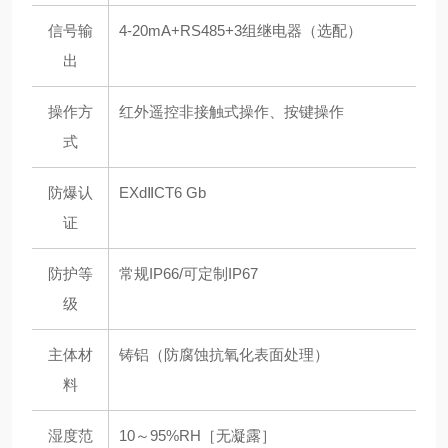
信号输
4-20mA+RS485+3组继电器（选配）
出
操作方
红外遥控非接触式操作、按键操作
式
防爆认
EXdⅡCT6 Gb
证
防护等
常规IP66/可定制IP67
级
主体材
铸铝（防腐蚀抗氧化表面处理）
料
湿度范
10～95%RH［无凝露］