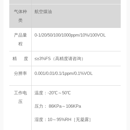
气体种
航空煤油
类
产品量
0-1/20/50/100/1000ppm/10%/100VOL
程
精 度
≤±3%FS（高精度请咨询）
分辨率
0.001/0.01/0.1/1ppm/0.1%VO
L
工作电
温度：-20℃～50℃
压
压力： 86KPa～106KPa
湿度：10～95%RH［无凝露］