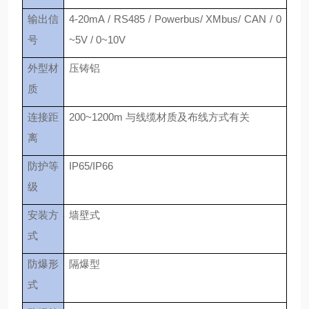
输出信
4-20mA / RS485 / Powerbus/ XMbus/ CAN / 0
号
~5V / 0~10V
外型材
压铸铝
质
连接距
200~1200m 与线缆材质及布线方式有关
离
防护等
IP65/IP66
级
安装方
墙壁式
式
防爆形
隔爆型
式