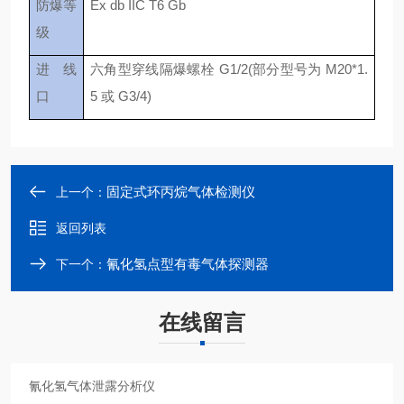
防爆等
Ex db IIC T6 Gb
级
进 线
六角型穿线隔爆螺栓 G1/2(部分型号为 M20*1.
口
5 或 G3/4)
固定式环丙烷气体检测仪
上一个：
返回列表
氰化氢点型有毒气体探测器
下一个：
在线留言