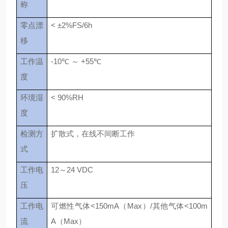
称
零点漂
< ±2%FS/6h
移
工作温
-10℃ ～ +55℃
度
环境湿
< 90%RH
度
检测方
扩散式，在线不间断工作
式
工作电
12～24 VDC
压
工作电
可燃性气体<150mA（Max）/其他气体<100m
流
A（Max）