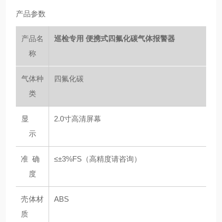
产品参数
产品名
巡检专用 便携式四氟化碳气体报警器
称
气体种
四氟化碳
类
显
2.0寸高清屏幕
示
准 确
≤±3%FS（高精度请咨询）
度
壳体材
ABS
质