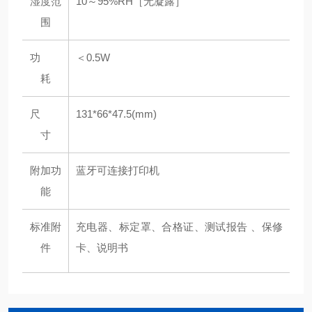
湿度范
10～95%RH［无凝露］
围
功
＜0.5W
耗
尺
131*66*47.5(mm)
寸
附加功
蓝牙可连接打印机
能
标准附
充电器、标定罩、合格证、测试报告 、保修
件
卡、说明书