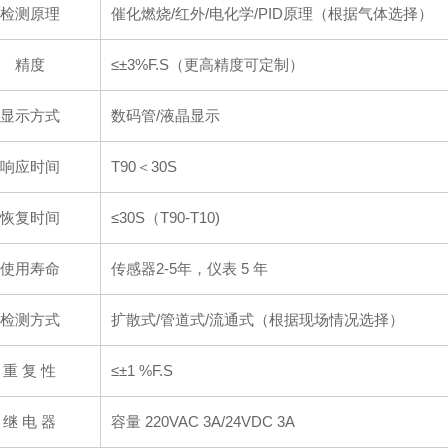
检测原理
催化燃烧/红外/电化学/PID原理（根据气体选择）
精度
≤±3%F.S（更高精度可定制）
显示方式
数码管/液晶显示
响应时间
T90＜30S
恢复时间
≤30S（T90-T10)
使用寿命
传感器2-5年，仪表 5 年
检测方式
扩散式/管道式/流通式（根据现场情况选择）
重 复 性
≤±1 %F.S
继 电 器
容量 220VAC 3A/24VDC 3A