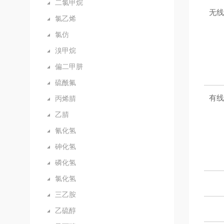
二氯甲烷
无线
氯乙烯
氯仿
溴甲烷
偏二甲肼
硫酰氟
有线
丙烯腈
乙腈
氰化氢
砷化氢
磷化氢
氯化氢
三乙胺
乙硫醇