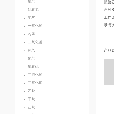
氧气
报警
硫化氢
总线R
工作原
氢气
场情
一氧化碳
冷媒
二氧化碳
氟气
产品
氮气
氧化硫
二硫化碳
二氧化氮
乙炔
甲烷
乙烷