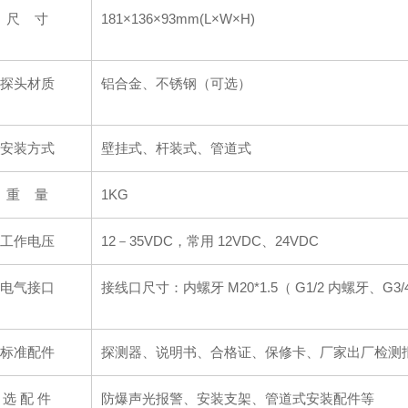
尺 寸
181×136×93mm(L×W×H)
探头材质
铝合金、不锈钢（可选）
安装方式
壁挂式、杆装式、管道式
重 量
1KG
工作电压
12－35VDC，常用 12VDC、24VDC
电气接口
接线口尺寸：内螺牙 M20*1.5（ G1/2 内螺牙、G3/4
标准配件
探测器、说明书、合格证、保修卡、厂家出厂检测
选 配 件
防爆声光报警、安装支架、管道式安装配件等