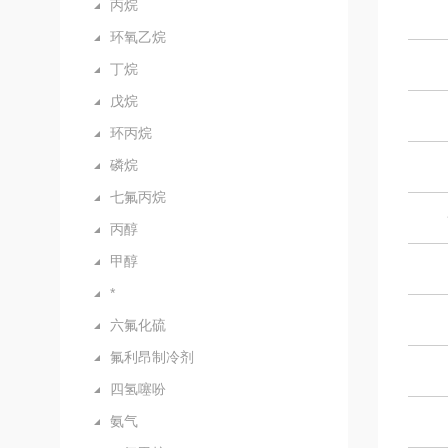
丙烷
环氧乙烷
丁烷
戊烷
环丙烷
磷烷
七氟丙烷
丙醇
甲醇
*
六氟化硫
氟利昂制冷剂
四氢噻吩
氨气