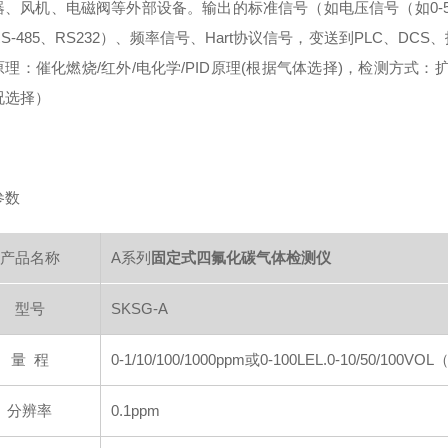
器、风机、电磁阀等外部设备。输出的标准信号（如电压信号（如0-5/
S-485、RS232）、频率信号、Hart协议信号，变送到PLC、
理：催化燃烧/红外/电化学/PID原理(根据气体选择)，检测方式：
况选择）
参数
产品名称
A系列
固定式四氟化碳气体检测仪
型号
SKSG-A
量 程
0-1/10/100/1000ppm或0-100LEL.0-10/50
分辨率
0.1ppm