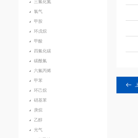
三氟化氮
氯气
甲胺
环戊烷
甲酸
四氟化碳
碳酰氟
六氟丙烯
甲苯
环己烷
硝基苯
庚烷
乙醇
光气