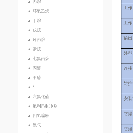
丙烷
工作
环氧乙烷
丁烷
工作
戊烷
输出
环丙烷
磷烷
外型
七氟丙烷
丙醇
连接
甲醇
防护
*
六氟化硫
安装
氟利昂制冷剂
防爆
四氢噻吩
氨气
防爆