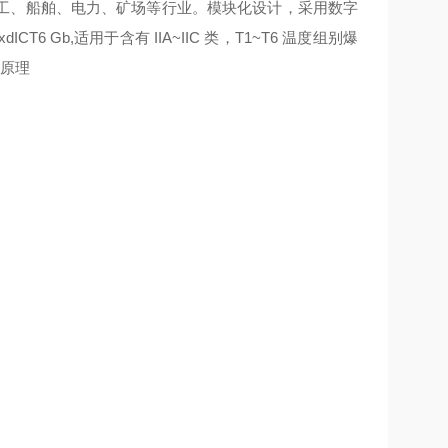
工、船舶、电力、矿场等行业。模块化设计，采用数字
Gb,适用于含有 IIA~IIC 类，T1~T6 温度组别爆
D原理