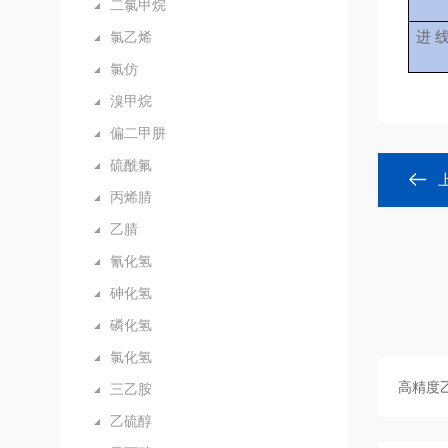
二氯甲烷
进 线
氯乙烯
氯仿
溴甲烷
偏二甲肼
硫酰氟
丙烯腈
乙腈
氰化氢
砷化氢
磷化氢
氯化氢
三乙胺
乙硫醇