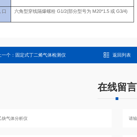
 口
六角型穿线隔爆螺栓 G1/2(部分型号为 M20*1.5 或 G3/4)
上一个：
固定式丁二烯气体检测仪
返回列表
在线留言