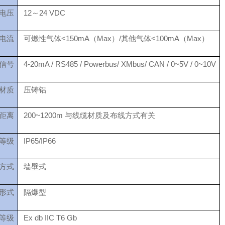
电压
12～24 VDC
电流
可燃性气体<150mA（Max）/其他气体<100mA（Max）
信号
4-20mA / RS485 / Powerbus/ XMbus/ CAN / 0~5V / 0~10V
材质
压铸铝
距离
200~1200m 与线缆材质及布线方式有关
等级
IP65/IP66
方式
墙壁式
形式
隔爆型
等级
Ex db IIC T6 Gb