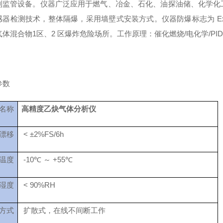
到监管设备。仪器广泛应用于燃气、冶金、石化、油探油储、化学化
器检测技术，整体隔爆，采用墙壁式安装方式。仪器防爆标志为 ExdICT6 
体混合物1区、2 区爆炸危险场所。工作原理：催化燃烧/电化学/PI
参数
名称
高精度乙炔气体分析仪
漂移
< ±2%FS/6h
温度
-10℃ ～ +55℃
湿度
< 90%RH
方式
扩散式，在线不间断工作