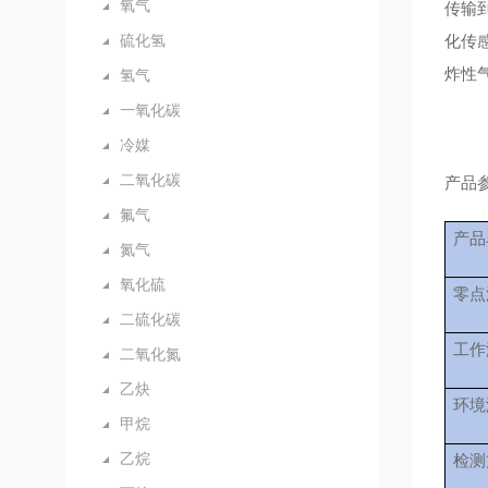
氧气
传输
硫化氢
化传感
炸性气
氢气
一氧化碳
冷媒
二氧化碳
产品
氟气
产品
氮气
氧化硫
零点
二硫化碳
工作
二氧化氮
乙炔
环境
甲烷
乙烷
检测