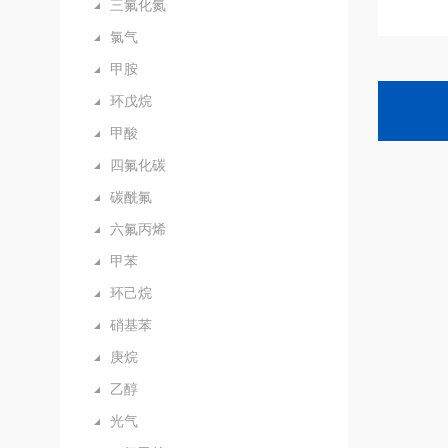
三氟化氮
氯气
甲胺
环戊烷
甲酸
四氟化碳
碳酰氟
六氟丙烯
甲苯
环己烷
硝基苯
庚烷
乙醇
光气