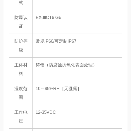
式
防爆认
EXdⅡCT6 Gb
证
防护等
常规IP66/可定制IP67
级
主体材
铸铝（防腐蚀抗氧化表面处理）
料
湿度范
10～95%RH［无凝露］
围
工作电
12-35VDC
压