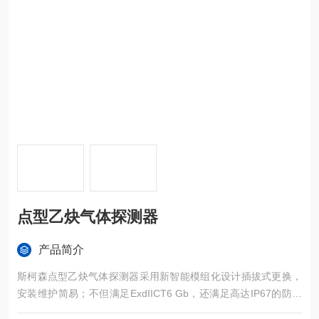
点型乙炔气体探测器
产品简介
斯柯森点型乙炔气体探测器采用新智能模组化设计插拔式更换，
安装维护简易；不但满足ExdIICT6 Gb，还满足高达IP67的防水
等级；可防雨淋和短时间浸泡，防水溅、防尘、防爆、防震，还